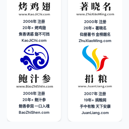
2006年 注册
2000年 注册
20年+
烤鸡翅
26年+
著晓名
焦香诱惑 翅不可挡
仰屋著书 金榜题名
KaoJiChi.com
ZhuXiaoMing.com
2006年 注册
2007年 注册
20年+
鲍汁参
19年+
捐粮网
鲍香参润 一口入魂
手中有粮 天下安康
BaoZhiShen.com
JuanLiang.com