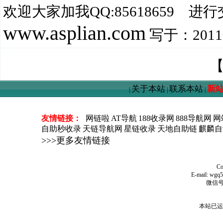
欢迎大家加我QQ:85618659 
www.asplian.com
写于：2011
关于本站
联系本站
新
|
|
|
友情链接：
网链啦
AT导航
188收录网
888导航网
网
自助秒收录
天链导航网
星链收录
天地自助链
麒麟自
>>>更多友情链接
C
E-mail: wg
微信号
本站已运