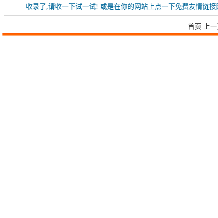
收录了,请收一下试一试! 或是在你的网站上点一下免费友情链
首页 上一