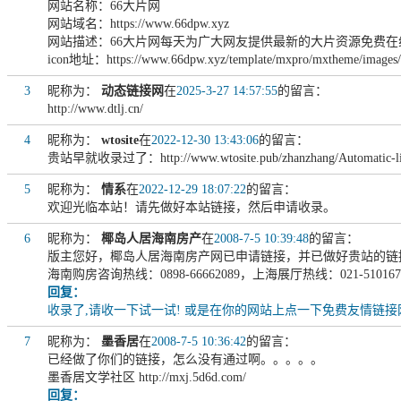
网站名称：66大片网
网站域名：https://www.66dpw.xyz
网站描述：66大片网每天为广大网友提供最新的大片资源免费
icon地址：https://www.66dpw.xyz/template/mxpro/mxtheme/images/
3
昵称为：
动态链接网
在
2025-3-27 14:57:55
的留言：
http://www.dtlj.cn/
4
昵称为：
wtosite
在
2022-12-30 13:43:06
的留言：
贵站早就收录过了：http://www.wtosite.pub/zhanzhang/Automatic-lin
5
昵称为：
情系
在
2022-12-29 18:07:22
的留言：
欢迎光临本站！请先做好本站链接，然后申请收录。
6
昵称为：
椰岛人居海南房产
在
2008-7-5 10:39:48
的留言：
版主您好，椰岛人居海南房产网已申请链接，并已做好贵站的链接，请核实后帮
海南购房咨询热线：0898-66662089，上海展厅热线：021-510167
回复：
收录了,请收一下试一试! 或是在你的网站上点一下免费友情链
7
昵称为：
墨香居
在
2008-7-5 10:36:42
的留言：
已经做了你们的链接，怎么没有通过啊。。。。。
墨香居文学社区 http://mxj.5d6d.com/
回复：